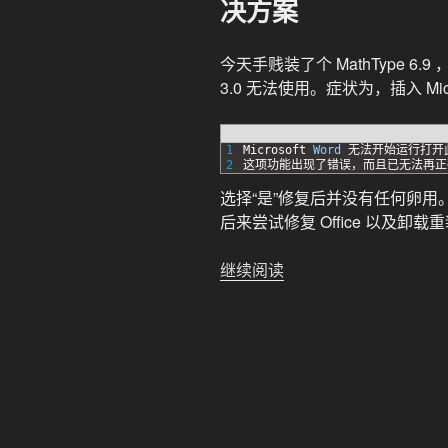
决方案
今天手贱装了个 MathType 6.9 ，
3.0 无法使用。症状为，插入 Micr
1
Microsoft 
Word
无法开始运行打开
2
这项功能出现了错误，而且已无法再正
选择“是”修复后并没有任何卵用
后来尝试修复 Office 以及卸
“一
继续阅读
例
由
MathType
引
发
MS
公