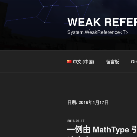
跳
至
WEAK REFE
内
容
System.WeakReference<T>
中文 (中国)
留言板
Gi
日期:
2016年1月17日
发
2016-01-17
布
一例由 MathTyp
于