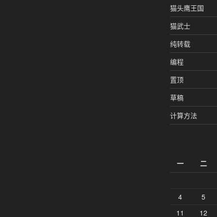
猫头鹰王国
猫武士
纯转载
编程
置顶
草稿
计算方法
一
二
4
5
11
12