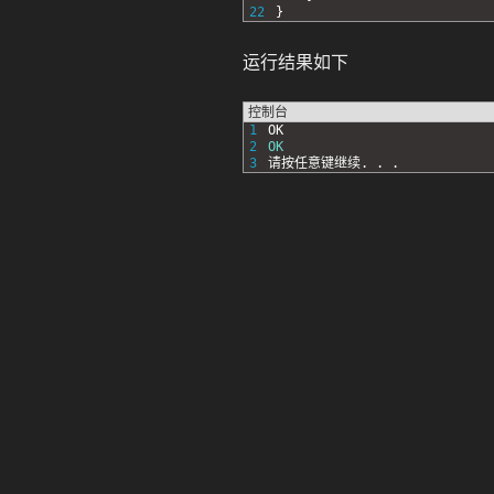
22
}
运行结果如下
控制台
1
OK
2
OK
3
请按任意键继续
.
.
.