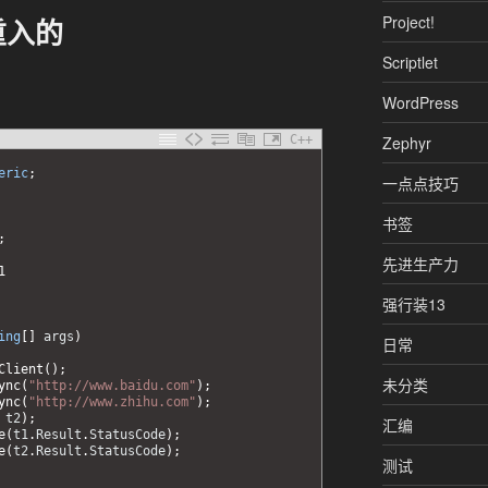
Project!
持重入的
Scriptlet
WordPress
Zephyr
C++
eric
;
一点点技巧
书签
;
先进生产力
1
强行装13
ing
[
]
args
)
日常
Client
(
)
;
未分类
ync
(
"http://www.baidu.com"
)
;
ync
(
"http://www.zhihu.com"
)
;
t2
)
;
汇编
e
(
t1
.
Result
.
StatusCode
)
;
e
(
t2
.
Result
.
StatusCode
)
;
测试