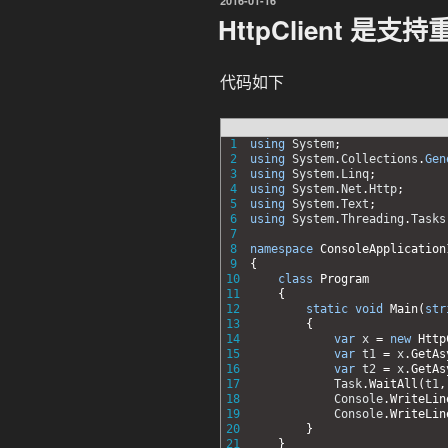
2016-01-16
一
布
HttpClient 是支
于
卡
通
代码如下
充
值？”
1
using
System
;
2
using
System
.
Collections
.
Gen
3
using
System
.
Linq
;
4
using
System
.
Net
.
Http
;
5
using
System
.
Text
;
6
using
System
.
Threading
.
Tasks
7
8
namespace
ConsoleApplication
9
{
10
class
Program
11
{
12
static
void
Main
(
str
13
{
14
var
x
=
new
Http
15
var
t1
=
x
.
GetAs
16
var
t2
=
x
.
GetAs
17
Task
.
WaitAll
(
t1
,
18
Console
.
WriteLin
19
Console
.
WriteLin
20
}
21
}