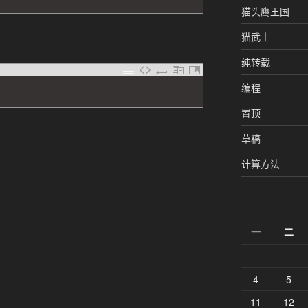
猫头鹰王国
猫武士
纯转载
编程
置顶
草稿
计算方法
一
二
4
5
11
12