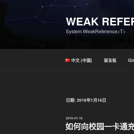
跳
至
WEAK REFE
内
容
System.WeakReference<T>
中文 (中国)
留言板
Gi
日期:
2016年1月16日
发
2016-01-16
布
如何向校园一卡通
于