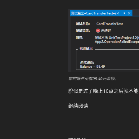
您的账户尚有98.49元余额。
貌似是过了晚上10点之后就不能充
“如
继续阅读
何
向
校
园
发