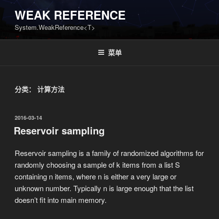
跳
WEAK REFERENCE
至
System.WeakReference<T>
内
容
菜单
分类：
计算方法
发
2016-03-14
布
Reservoir sampling
于
Reservoir sampling is a family of randomized algorithms for
randomly choosing a sample of k items from a list S
containing n items, where n is either a very large or
unknown number. Typically n is large enough that the list
doesn’t fit into main memory.