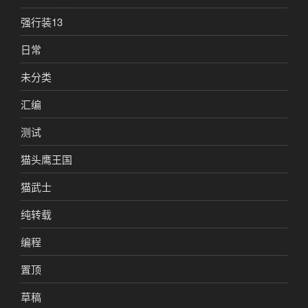
强行装13
日常
未分类
汇编
测试
猫头鹰王国
猫武士
纯转载
编程
置顶
草稿