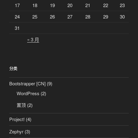
17
18
19
20
21
22
23
24
25
26
27
28
29
30
31
« 3 月
分类
Bootstrapper [CN]
(9)
WordPress
(2)
置顶
(2)
Project!
(4)
Zephyr
(3)